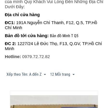
của mình Quý Khách Vui Lòng Đến Những Địa Chỉ
Dưới Đây:
Địa chỉ cửa hàng
ĐC1:
191A Nguyễn Chí Thanh, F12, Q.5, TP.Hồ
Chí Minh
Bản đồ tới cửa hàng:
Bản đồ Minh T Q5
ĐC 2:
1227/24 Lê Đức Thọ, F13, Q.GV, TP.Hồ Chí
Minh
Hotline:
0979.72.72.82
Xếp theo Tên: A đến Z
12 Mỗi trang