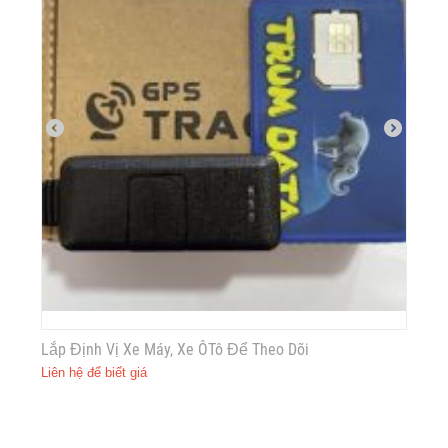
Lắp Định Vị Xe Máy, Xe ÔTô Để Theo Dõi
Liên hệ để biết giá