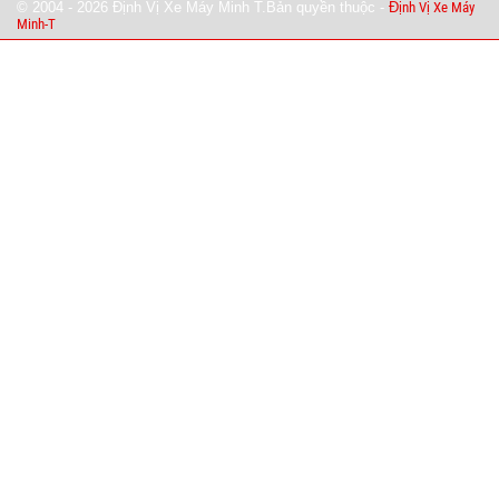
© 2004 - 2026 Định Vị Xe Máy Minh T.Bản quyền thuộc -
Định Vị Xe Máy
Minh-T