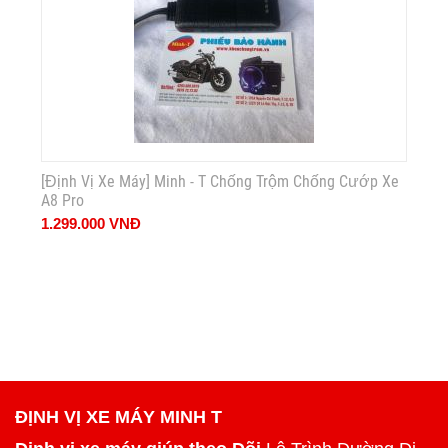
[Định Vị Xe Máy] Minh - T Chống Trộm Chống Cướp Xe
A8 Pro
1.299.000
VNĐ
ĐỊNH VỊ XE MÁY MINH T