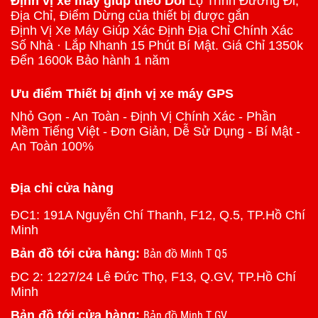
Định vị xe máy giúp theo Dõi
Lộ Trình Đường Đi,
Địa Chỉ, Điểm Dừng của thiết bị được gắn
Định Vị Xe Máy Giúp Xác Định Địa Chỉ Chính Xác
Số Nhà · Lắp Nhanh 15 Phút Bí Mật. Giá Chỉ 1350k
Đến 1600k Bảo hành 1 năm
Ưu điểm Thiết bị định vị xe máy GPS
Nhỏ Gọn - An Toàn - Định Vị Chính Xác - Phần
Mềm Tiếng Việt - Đơn Giản, Dễ Sử Dụng - Bí Mật -
An Toàn 100%
Địa chỉ cửa hàng
ĐC1: 191A Nguyễn Chí Thanh, F12, Q.5, TP.Hồ Chí
Minh
Bản đồ tới cửa hàng:
Bản đồ Minh T Q5
ĐC 2: 1227/24 Lê Đức Thọ, F13, Q.GV, TP.Hồ Chí
Minh
Bản đồ tới cửa hàng:
Bản đồ Minh T GV