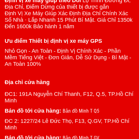
Định vị xe máy giúp theo Dõi
Lộ Trình Đường Đi,
Địa Chỉ, Điểm Dừng của thiết bị được gắn
Định Vị Xe Máy Giúp Xác Định Địa Chỉ Chính Xác
Số Nhà · Lắp Nhanh 15 Phút Bí Mật. Giá Chỉ 1350k
Đến 1600k Bảo hành 1 năm
Ưu điểm Thiết bị định vị xe máy GPS
Nhỏ Gọn - An Toàn - Định Vị Chính Xác - Phần
Mềm Tiếng Việt - Đơn Giản, Dễ Sử Dụng - Bí Mật -
An Toàn 100%
Địa chỉ cửa hàng
ĐC1: 191A Nguyễn Chí Thanh, F12, Q.5, TP.Hồ Chí
Minh
Bản đồ tới cửa hàng:
Bản đồ Minh T Q5
ĐC 2: 1227/24 Lê Đức Thọ, F13, Q.GV, TP.Hồ Chí
Minh
Bản đồ tới cửa hàng:
Bản đồ Minh T GV