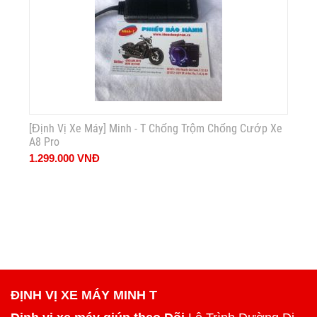
[Định Vị Xe Máy] Minh - T Chống Trộm Chống Cướp Xe
A8 Pro
1.299.000
VNĐ
ĐỊNH VỊ XE MÁY MINH T