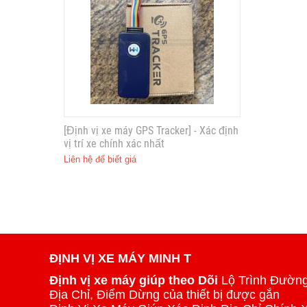
[Định vị xe máy GPS Tracker] - Xác định
vị trí xe chính xác nhất
Liên hệ để biết giá
ĐỊNH VỊ XE MÁY MINH T
Định vị xe máy giúp theo Dõi
Lộ Trình Đường
Địa Chỉ, Điểm Dừng của thiết bị được gắn