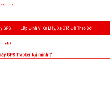
áy GPS
Lắp Định Vị Xe Máy, Xe ÔTô Để Theo Dõi
i minh t
y GPS Tracker tại minh t":