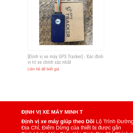
[Định vị xe máy GPS Tracker] - Xác định
vị trí xe chính xác nhất
Liên hệ để biết giá
ĐỊNH VỊ XE MÁY MINH T
Định vị xe máy giúp theo Dõi
Lộ Trình Đường
Địa Chỉ, Điểm Dừng của thiết bị được gắn