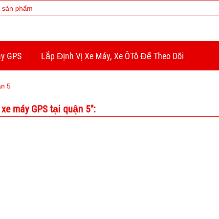
áy GPS
Lắp Định Vị Xe Máy, Xe ÔTô Để Theo Dõi
ận 5
xe máy GPS tại quận 5":