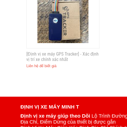
[Định vị xe máy GPS Tracker] - Xác định
vị trí xe chính xác nhất
Liên hệ để biết giá
ĐỊNH VỊ XE MÁY MINH T
Định vị xe máy giúp theo Dõi
Lộ Trình Đường
Địa Chỉ, Điểm Dừng của thiết bị được gắn