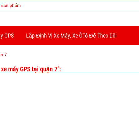
áy GPS
Lắp Định Vị Xe Máy, Xe ÔTô Để Theo Dõi
ận 7
xe máy GPS tại quận 7":